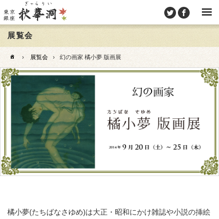
展覧会
›
展覧会
›
幻の画家 橘小夢 版画展
橘小夢(たちばなさゆめ)は大正・昭和にかけ雑誌や小説の挿絵