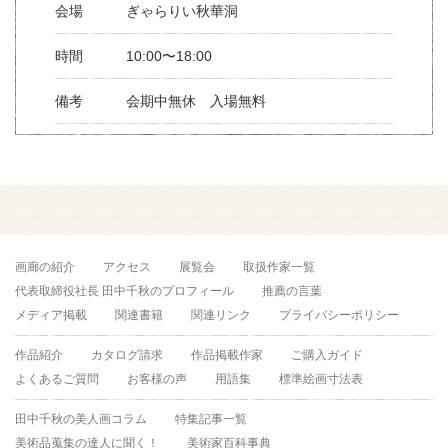
会場
ぎゃらりい秋華洞
時間
10:00〜18:00
備考
会期中無休 入場無料
画廊の紹介
アクセス
展覧会
取扱作家一覧
代表取締役社長 田中千秋のプロフィール
推薦の言葉
メディア掲載
関連書籍
関連リンク
プライバシーポリシー
作品紹介
カタログ請求
作品掲載作家
ご購入ガイド
よくあるご質問
お客様の声
用語集
標準絵画寸法表
田中千秋の美人画コラム
特集記事一覧
美術品蒐集の達人に聞く！
美術家百科事典