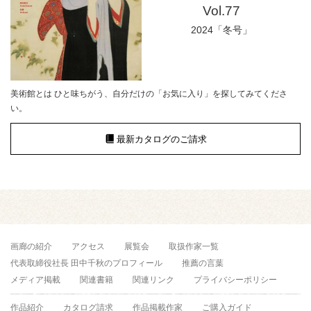
Vol.77
2024「冬号」
美術館とは ひと味ちがう、自分だけの「お気に入り」を探してみてくださ
い。
最新カタログのご請求
画廊の紹介
アクセス
展覧会
取扱作家一覧
代表取締役社長 田中千秋のプロフィール
推薦の言葉
メディア掲載
関連書籍
関連リンク
プライバシーポリシー
作品紹介
カタログ請求
作品掲載作家
ご購入ガイド