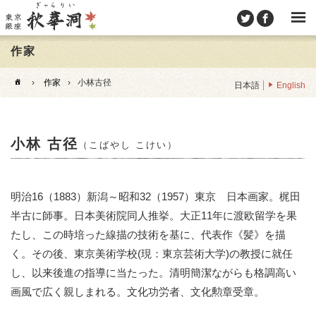
作家
›
作家
›
小林古径
日本語
English
小林 古径
（こばやし こけい）
明治16（1883）新潟～昭和32（1957）東京 日本画家。梶田
半古に師事。日本美術院同人推挙。大正11年に渡欧留学を果
たし、この時培った線描の技術を基に、代表作《髪》を描
く。その後、東京美術学校(現：東京芸術大学)の教授に就任
し、以来後進の指導に当たった。清明簡潔ながらも格調高い
画風で広く親しまれる。文化功労者、文化勲章受章。