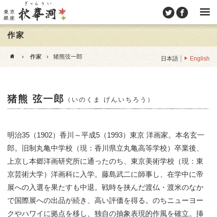
作家
›
作家
›
猪熊弦一郎
日本語
English
猪熊 弦一郎
（いのくま げんいちろう）
明治35（1902）香川～平成5（1993）東京 洋画家。本名玄一
郎。旧制丸亀中学校（現：香川県立丸亀高等学校）卒業後、
上京し本郷洋画研究所に通ったのち、東京美術学校（現：東
京芸術大学）洋画科に入学。藤島武二に師事し、在学中に帝
展への入選を果たすも中退。戦時を挟んだ渡仏・渡米のなか
で国際展への出品が続き、高い評価を得る。のちニューヨー
クやハワイに拠点を移し、独自の抽象表現的作風を確立。挿