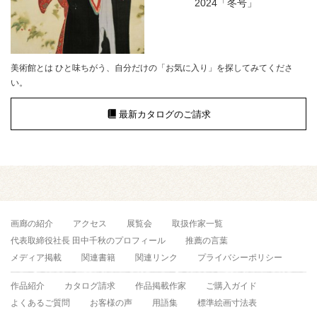
2024「冬号」
美術館とは ひと味ちがう、自分だけの「お気に入り」を探してみてくださ
い。
最新カタログのご請求
画廊の紹介
アクセス
展覧会
取扱作家一覧
代表取締役社長 田中千秋のプロフィール
推薦の言葉
メディア掲載
関連書籍
関連リンク
プライバシーポリシー
作品紹介
カタログ請求
作品掲載作家
ご購入ガイド
よくあるご質問
お客様の声
用語集
標準絵画寸法表