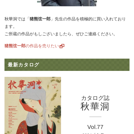
秋華洞では「
猪熊弦一郎
」先生の作品を積極的に買い入れており
ます。
ご所蔵の作品がもしございましたら、ぜひご連絡ください。
猪熊弦一郎
の作品を売りたい
最新カタログ
カタログ誌
秋華洞
Vol.77