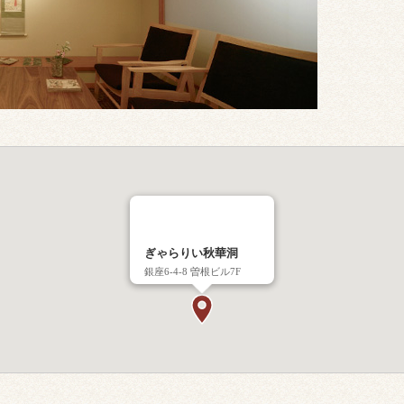
ぎゃらりい秋華洞
銀座6-4-8 曽根ビル7F