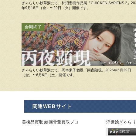
ぎゃらりい秋華洞にて、柿沼宏樹作品展「CHICKEN SAPIENS 2」20
年9月18日（金）〜29日（火）開催です。
会期終了
ぎゃらりい秋華洞にて、岡本東子個展『丙夜顕現』2026年5月29日
（金）〜6月6日（土）開催です。
関連WEBサイト
美術品買取 絵画骨董買取プロ
浮世絵ぎゃらり