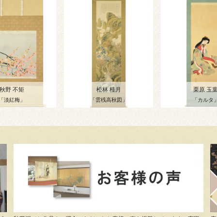
秋野 不矩
松林 桂月
栗原 玉
「淡紅梅」
「雲桟高秋図」
「カルタ