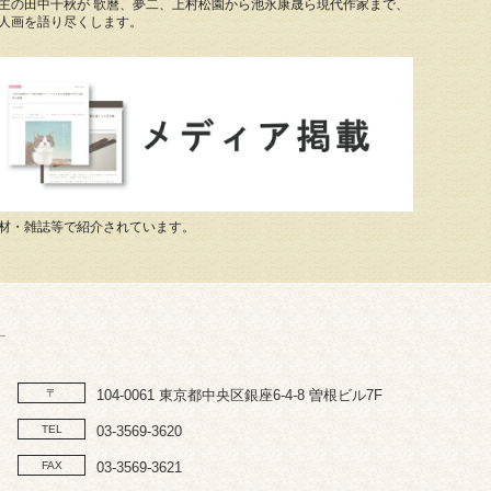
主の田中千秋が 歌麿、夢二、上村松園から池永康晟ら現代作家まで、
人画を語り尽くします。
材・雑誌等で紹介されています。
〒
104-0061 東京都中央区銀座6-4-8 曽根ビル7F
TEL
03-3569-3620
FAX
03-3569-3621