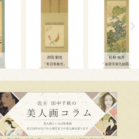
葉
岸田 劉生
松林 桂月
」
「冬日有春光」
「金碧天保九如図」