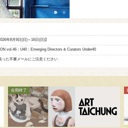
絵画骨董買取プロ
GALLERY SCENA
6年8月9日(日)～16日(日)】
N vol.46：U40：Emerging Directors & Curators Under40
浮世絵ぎゃらりい秋華洞
装った不審メールにご注意ください
会期終了