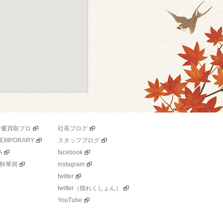
骨董買取プロ
社長ブログ
TEMPORARY
スタッフブログ
A
facebook
秋華洞
instagram
twitter
twitter（猫れくしょん）
YouTube