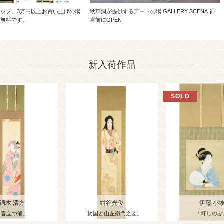
ップ。3万円以上お買い上げの場
秋華洞が提供するアートの場 GALLERY SCENA.神
料無料です。
宮前にOPEN
新入荷作品
鏑木 清方
紺谷光俊
伊藤 小
「春立つ浦」
「於国と山左衛門之図」
「軒しのぶ