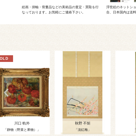
絵画・掛軸・骨董品などの美術品の査定・買取を行
浮世絵のネットショ
なっております。お気軽にご連絡下さい。
合、日本国内は送
川口 軌外
秋野 不矩
「静物（野菜と果物）」
「淡紅梅」