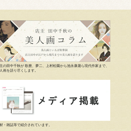
主の田中千秋が 歌麿、夢二、上村松園から池永康晟ら現代作家まで、
人画を語り尽くします。
材・雑誌等で紹介されています。