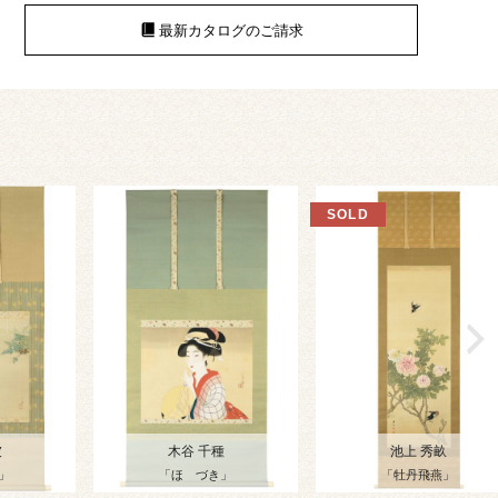
最新カタログのご請求
坡
木谷 千種
池上 秀畝
」
「ほゝづき」
「牡丹飛燕」