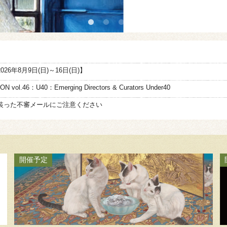
絵画骨董買取プロ
GALLERY SCENA
6年8月9日(日)～16日(日)】
N vol.46：U40：Emerging Directors & Curators Under40
浮世絵ぎゃらりい秋華洞
装った不審メールにご注意ください
開催予定