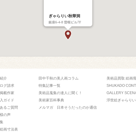
ぎゃらりい秋華洞
銀座6-4-8 曽根ビル7F
紹介
田中千秋の美人画コラム
美術品買取 絵画
ログ請求
特集記事一覧
SHUKADO CON
掲載作家
美術品蒐集の達人に聞く！
GALLERY SCEN
入ガイド
美術家百科事典
浮世絵ぎゃらりい
あるご質問
メルマガ 日本そうだったのか通信
様の声
集
絵画寸法表