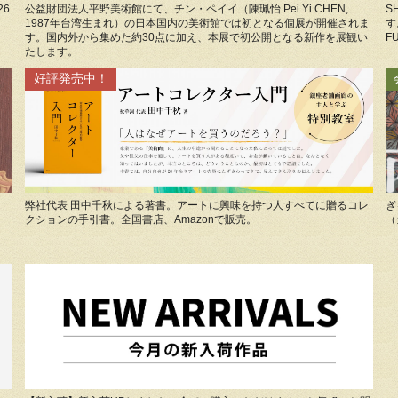
26
公益財団法人平野美術館にて、チン・ペイイ（陳珮怡 Pei Yi CHEN,
S
1987年台湾生まれ）の日本国内の美術館では初となる個展が開催されま
す。
す。国内外から集めた約30点に加え、本展で初公開となる新作を展観い
FU
たします。
好評発売中！
弊社代表 田中千秋による著書。アートに興味を持つ人すべてに贈るコレ
ぎ
クションの手引書。全国書店、Amazonで販売。
（