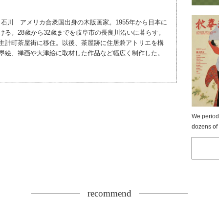
07）石川 アメリカ合衆国出身の木版画家。1955年から日本に
ける。28歳から32歳までを岐阜市の長良川沿いに暮らす。
主計町茶屋街に移住。以後、茶屋跡に住居兼アトリエを構
墨絵、禅画や大津絵に取材した作品など幅広く制作した。
We period
dozens of 
recommend