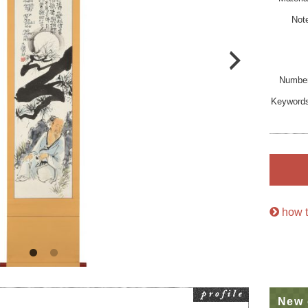
Not
Numbe
Keyword
how t
New 