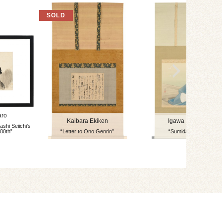
aro
Kaibara Ekiken
Igawa Sengai
ashi Seiichi's
 80th”
“Letter to Ono Genrin”
“Sumida River”