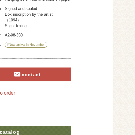
e
Signed and sealed
Box inscription by the artist
（1994）
Slight foxing
r
A2-98-350
s
#New arrival in November
contact
o order
catalog