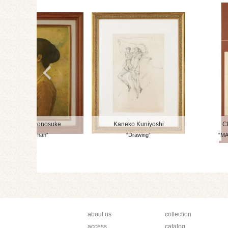
Fukui Ryonosuke
Kaneko Kuniyoshi
Cl
“Woman”
“Drawing”
“MA
about us
collection
access
catalog