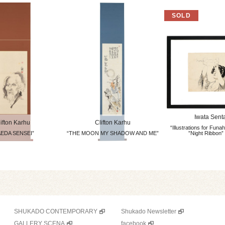
Iwata Sent
ifton Karhu
Clifton Karhu
“Illustrations for Funah
EDA SENSEI”
“THE MOON MY SHADOW AND ME”
”Night Ribbon”
SHUKADO CONTEMPORARY
Shukado Newsletter
GALLERY SCENA
facebook