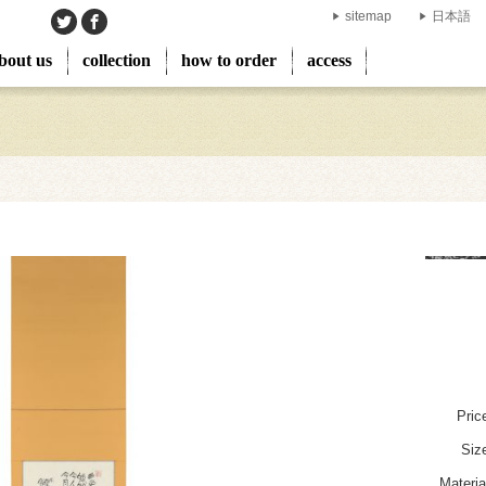
sitemap
日本語
bout us
collection
how to order
access
Pric
Siz
Materia