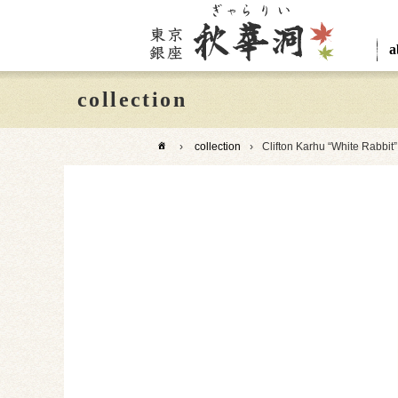
a
collection
›
collection
›
Clifton Karhu “White Rabbit”