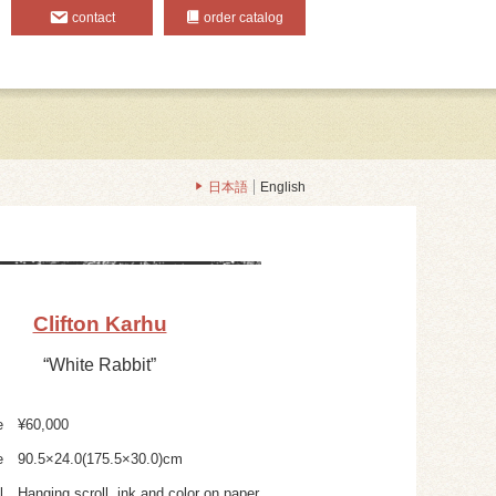
contact
order catalog
日本語
English
Clifton Karhu
“White Rabbit”
e
¥60,000
e
90.5×24.0(175.5×30.0)cm
l
Hanging scroll, ink and color on paper