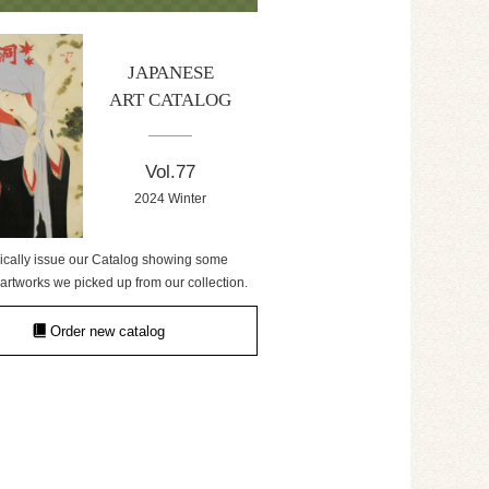
JAPANESE
ART CATALOG
Vol.77
2024 Winter
ically issue our Catalog showing some
artworks we picked up from our collection.
Order new catalog