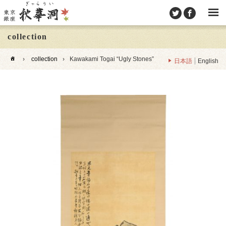
collection
›
collection
›
Kawakami Togai “Ugly Stones”
日本語
English