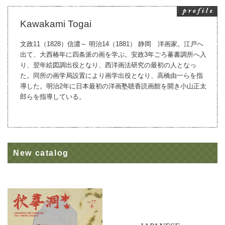
Kawakami Togai
文政11（1828）信濃～ 明治14（1881） 静岡 洋画家。江戸へ
出て、大西椿年に四条派の画を学ぶ。安政3年ごろ蕃書調所へ入
り、翌年絵図調出役となり、西洋画法研究の最初の人となっ
た。同所の画学局設置により画学出役となり、高橋由一らを指
導した。明治2年に日本最初の洋画塾聴香読画館を開き小山正太
郎らを指導している。
New catalog