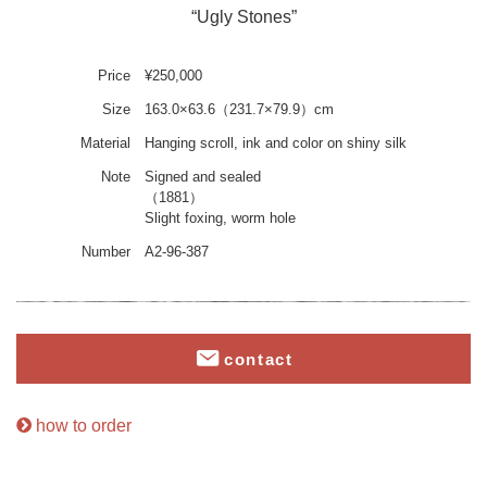
“Ugly Stones”
Price
¥250,000
Size
163.0×63.6（231.7×79.9）cm
Material
Hanging scroll, ink and color on shiny silk
Note
Signed and sealed
（1881）
Slight foxing, worm hole
Number
A2-96-387
contact
how to order