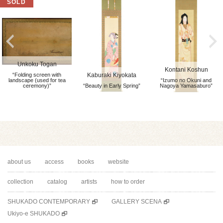
Unkoku Togan
Kontani Koshun
“Folding screen with
Kaburaki Kiyokata
landscape (used for tea
“Izumo no Okuni and
ceremony)”
“Beauty in Early Spring”
Nagoya Yamasaburo”
about us
access
books
website
collection
catalog
artists
how to order
SHUKADO CONTEMPORARY
GALLERY SCENA
Ukiyo-e SHUKADO